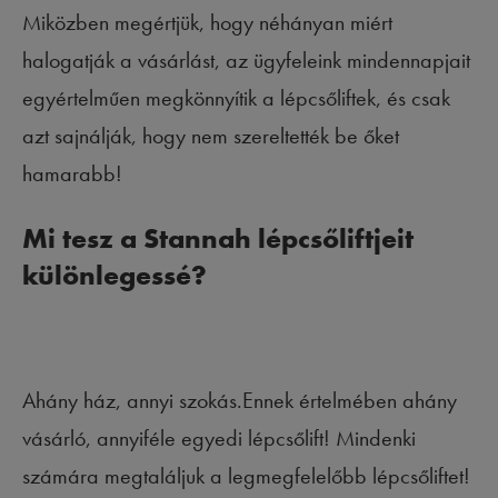
Miközben megértjük, hogy néhányan miért
halogatják a vásárlást, az ügyfeleink mindennapjait
egyértelműen megkönnyítik a lépcsőliftek, és csak
azt sajnálják, hogy nem szereltették be őket
hamarabb!
Mi tesz a Stannah lépcsőliftjeit
különlegessé?
Ahány ház, annyi szokás.Ennek értelmében ahány
vásárló, annyiféle egyedi lépcsőlift! Mindenki
számára megtaláljuk a legmegfelelőbb lépcsőliftet!