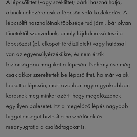
A lépcsőliftet (vagy székliftet) bárki használhatja,
akinek nehezére esik a lépcsőn való közlekedés. A
lépcsőlift használóinak többsége tud járni, bár olyan
tünetektől szenvednek, amely fájdalmassá teszi a
lépcsőzést (pl. elkopott térdízületek) vagy hatással
van az egyensúlyérzékükre, és nem érzik
biztonságban magukat a lépcsőn. Néhány éve még
csak akkor szereltettek be lépcsőliftet, ha már valaki
leesett a lépcsőn, most azonban egyre gyakrabban
keresnek meg minket azért, hogy megelőzzenek
egy ilyen balesetet. Ez a megelőző lépés nagyobb
függetlenséget biztosít a használónak és
megnyugtatja a családtagokat is.