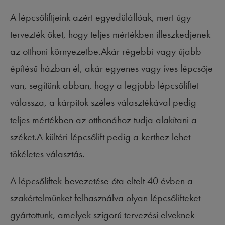
A lépcsőliftjeink azért egyedülállóak, mert úgy
tervezték őket, hogy teljes mértékben illeszkedjenek
az otthoni környezetbe.Akár régebbi vagy újabb
építésű házban él, akár egyenes vagy íves lépcsője
van, segítünk abban, hogy a legjobb lépcsőliftet
válassza, a kárpitok széles választékával pedig
teljes mértékben az otthonához tudja alakítani a
széket.A kültéri lépcsőlift pedig a kerthez lehet
tökéletes választás.
A lépcsőliftek bevezetése óta eltelt 40 évben a
szakértelmünket felhasználva olyan lépcsőlifteket
gyártottunk, amelyek szigorú tervezési elveknek