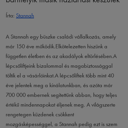
Írta:
Stannah
A Stannah egy büszke családi vállalkozás, amely
már 150 éve működik.Elkötelezetten hiszünk a
független életben és az akadályok eltörlésében.A
lépcsőliftjeink bizalommal és magabiztossággal
töltik el a vásárlóinkat.A lépcsőliftek több mint 40
éve jelentek meg a kínálatunkban, és azóta már
700 000 embernek segítettünk abban, hogy teljes
értékű mindennapokat éljenek meg. A világszerte
rengetegen küzdenek csökkent
mozgásképességgel, a Stannah pedig ezt is szem