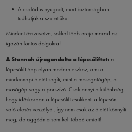
A család is nyugodt, mert biztonságban
tudhatják a szerettüket
Mindent összevetve, sokkal több ereje marad az
igazán fontos dolgokra!
A Stannah
ú
jragondolta a l
é
pcs
ő
liftet:
a
lépcsőlift épp olyan modern eszköz, ami a
mindennapi életét segíti, mint a mosogatógép, a
mosógép vagy a porszívó. Csak annyi a különbség,
hogy időskorban a lépcsőlift csökkenti a lépcsőn
való elesés veszélyét, így nem csak az életét könnyíti
meg, de aggódnia sem kell többé emiatt!