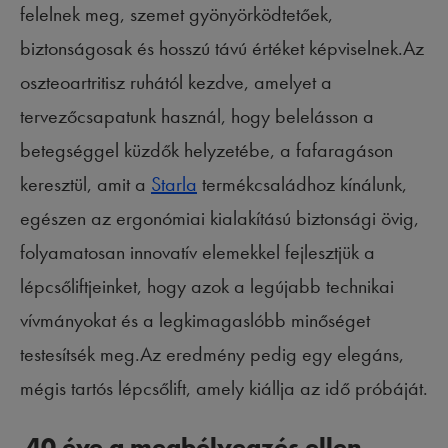
felelnek meg, szemet gyönyörködtetőek,
biztonságosak és hosszú távú értéket képviselnek.Az
oszteoartritisz ruhától kezdve, amelyet a
tervezőcsapatunk használ, hogy belelásson a
betegséggel küzdők helyzetébe, a fafaragáson
keresztül, amit a
Starla
termékcsaládhoz kínálunk,
egészen az ergonómiai kialakítású biztonsági övig,
folyamatosan innovatív elemekkel fejlesztjük a
lépcsőliftjeinket, hogy azok a legújabb technikai
vívmányokat és a legkimagaslóbb minőséget
testesítsék meg.Az eredmény pedig egy elegáns,
mégis tartós lépcsőlift, amely kiállja az idő próbáját.
40 éve a megbélyegzés ellen