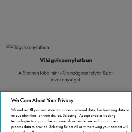
Világviszonylatban
A Stannah több mint 40 országban folytat üzleti
tevékenységet.
We Care About Your Privacy
We and our
51
partners store and access personal data, like browsing data or
Országos lefedettség
unique identifiers, on your device. Selecting I Accept enables tracking
technologies to support the purposes shown under we and our partners
process data to provide. Selecting Reject All or withdrawing your consent will
Bárhol is legyen Magyarországon, a Stannah a