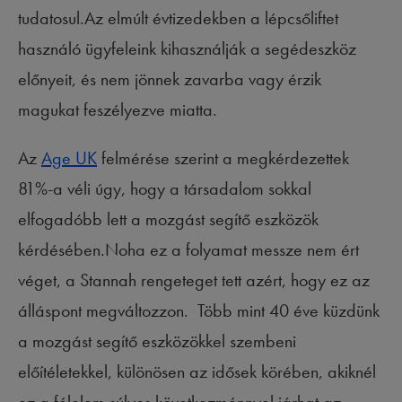
tudatosul.Az elmúlt évtizedekben a lépcsőliftet
használó ügyfeleink kihasználják a segédeszköz
előnyeit, és nem jönnek zavarba vagy érzik
magukat feszélyezve miatta.
Az
Age UK
felmérése szerint a megkérdezettek
81%-a véli úgy, hogy a társadalom sokkal
elfogadóbb lett a mozgást segítő eszközök
kérdésében.Noha ez a folyamat messze nem ért
véget, a Stannah rengeteget tett azért, hogy ez az
álláspont megváltozzon. Több mint 40 éve küzdünk
a mozgást segítő eszközökkel szembeni
előítéletekkel, különösen az idősek körében, akiknél