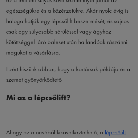
ez a félelem súlyos következménnyel járhat az
egészségükre és a közérzetükre. Akár nyolc évig is
halogathatják egy lépcsőlift beszerelését, és sajnos
csak egy súlyosabb sérüléssel vagy ágyhoz
kötöttséggel járó baleset után hajlandóak rászánni
magukat a vásárlásra.
Ezért hiszünk abban, hogy a kortársak példája és a
szemet gyönyörködtető
Mi az a lépcsőlift?
Ahogy az a nevéből kikövetkeztethető, a
lépcsőlift