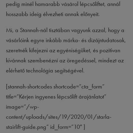
pedig minél hamarabb vásárol lépcsőliftet, annál
hosszabb ideig élvezheti annak előnyeit.
Mi, a Stannah-nál tisztában vagyunk azzal, hogy a
vásárlóink egyre inkább márka- és dizájntudatosak,
szeretnék kifejezni az egyéniségüket, és pozitívan
kívánnak szembenézni az öregedéssel, mindezt az
elérhető technológia segítségével.
[stannah-shortcodes shortcode=”cta_form”
title=”Kérjen ingyenes lépcsőlift árajánlatot”
image=”/wp-
content/uploads/sites/19/2020/01/starla-
stairlift-guide.png” id_form=”10″ ]