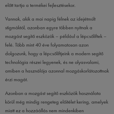
előtt tartja a termékei fejlesztésekor.
Vannak, akik a mai napig félnek az idejétmúlt
stigmáktól, azonban egyre többen nyitnak a
mozgást segítő eszközök – például a lépcsőliftek –
felé. Több mint 40 éve folyamatosan azon
dolgozunk, hogy a lépcsőliftjeink a modern segítő
technológia részei legyenek, és ne olyasvalami,
amiben a használója azonnal mozgáskorlátozottnak
érzi magát.
Azonban a mozgást segítő eszközök használata
körül még mindig rengeteg előítélet kering, amelyek
miatt ez a hozzáállás nem mindenkiben