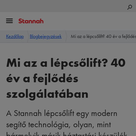
Kezdőlap
Blogbejegyzések
Mi az a lépcsőlift? 40 év a fejlődé
Mi az a lépcsőlift? 40
év a fejlődés
szolgálatában
A Stannah lépcsőlift egy modern
segítő technológia, olyan, mint
bármelyik másik háztartási készülék