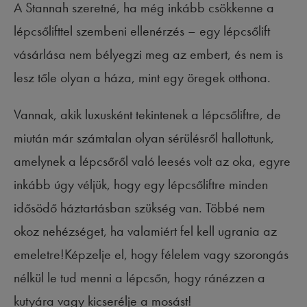
A Stannah szeretné, ha még inkább csökkenne a
lépcsőlifttel szembeni ellenérzés – egy lépcsőlift
vásárlása nem bélyegzi meg az embert, és nem is
lesz tőle olyan a háza, mint egy öregek otthona.
Vannak, akik luxusként tekintenek a lépcsőliftre, de
miután már számtalan olyan sérülésről hallottunk,
amelynek a lépcsőről való leesés volt az oka, egyre
inkább úgy véljük, hogy egy lépcsőliftre minden
idősödő háztartásban szükség van. Többé nem
okoz nehézséget, ha valamiért fel kell ugrania az
emeletre!Képzelje el, hogy félelem vagy szorongás
nélkül le tud menni a lépcsőn, hogy ránézzen a
kutyára vagy kicserélje a mosást!