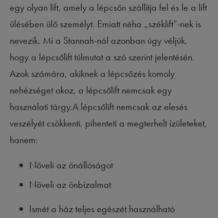
egy olyan lift, amely a lépcsőn szállítja fel és le a lift
ülésében ülő személyt. Emiatt néha „széklift”-nek is
nevezik. Mi a Stannah-nál azonban úgy véljük,
hogy a lépcsőlift túlmutat a szó szerint jelentésén.
Azok számára, akiknek a lépcsőzés komoly
nehézséget okoz, a lépcsőlift nemcsak egy
használati tárgy.A lépcsőlift nemcsak az elesés
veszélyét csökkenti, pihenteti a megterhelt ízületeket,
hanem:
Növeli az önállóságot
Növeli az önbizalmat
Ismét a ház teljes egészét használható