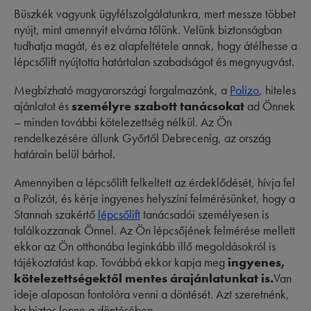
Büszkék vagyunk ügyfélszolgálatunkra, mert messze többet
nyújt, mint amennyit elvárna tőlünk. Velünk biztonságban
tudhatja magát, és ez alapfeltétele annak, hogy átélhesse a
lépcsőlift nyújtotta határtalan szabadságot és megnyugvást.
Megbízható magyarországi forgalmazónk, a
Polizo
, hiteles
ajánlatot és
személyre szabott tanácsokat
ad Önnek
– minden további kötelezettség nélkül. Az Ön
rendelkezésére állunk Győrtől Debrecenig, az ország
határain belül bárhol.
Amennyiben a lépcsőlift felkeltett az érdeklődését, hívja fel
a Polizót, és kérje ingyenes helyszíni felmérésünket, hogy a
Stannah szakértő
lépcsőlift
tanácsadói személyesen is
találkozzanak Önnel. Az Ön lépcsőjének felmérése mellett
ekkor az Ön otthonába leginkább illő megoldásokról is
tájékoztatást kap. Továbbá ekkor kapja meg
ingyenes,
kötelezettségektől mentes árajánlatunkat is.
Van
ideje alaposan fontolóra venni a döntését. Azt szeretnénk,
ha biztos lenne a döntésében.