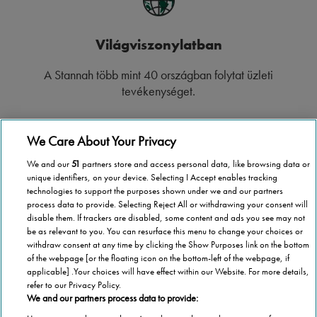
Világviszonylatban
A Stannah több mint 40 országban folytat üzleti
tevékenységet.
We Care About Your Privacy
We and our
51
partners store and access personal data, like browsing data or
Országos lefedettség
unique identifiers, on your device. Selecting I Accept enables tracking
technologies to support the purposes shown under we and our partners
process data to provide. Selecting Reject All or withdrawing your consent will
Bárhol is legyen Magyarországon, a Stannah a
disable them. If trackers are disabled, some content and ads you see may not
rendelkezésére áll.
be as relevant to you. You can resurface this menu to change your choices or
withdraw consent at any time by clicking the Show Purposes link on the bottom
of the webpage [or the floating icon on the bottom-left of the webpage, if
applicable] .Your choices will have effect within our Website. For more details,
refer to our Privacy Policy.
We and our partners process data to provide:
1 000 000 lépcsőlift